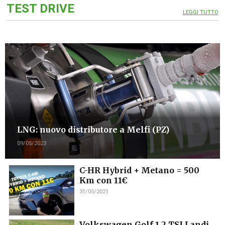
TEST DRIVE
LEGGI TUTTO
LNG: nuovo distributore a Melfi (PZ)
09/05/2023
C-HR Hybrid + Metano = 500
Km con 11€
31/05/2021
Volkswagen Golf 1.2 TSI Landi