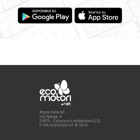
Argos Italia Srl
Via Spluga, 4
23870 - Cernusco Lombardone (LC)
P. IVA 02992920161
© 2018