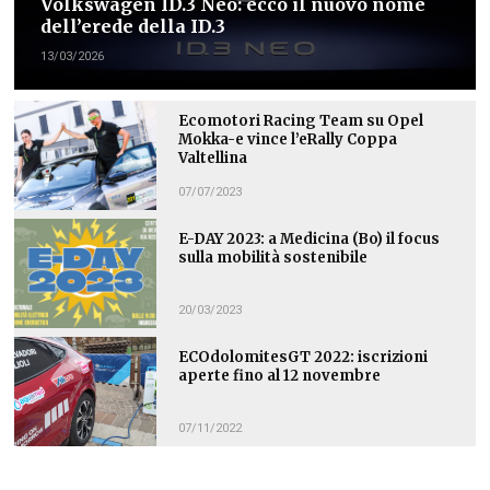
Volkswagen ID.3 Neo: ecco il nuovo nome
dell’erede della ID.3
13/03/2026
Ecomotori Racing Team su Opel
Mokka-e vince l’eRally Coppa
Valtellina
07/07/2023
E-DAY 2023: a Medicina (Bo) il focus
sulla mobilità sostenibile
20/03/2023
ECOdolomitesGT 2022: iscrizioni
aperte fino al 12 novembre
07/11/2022