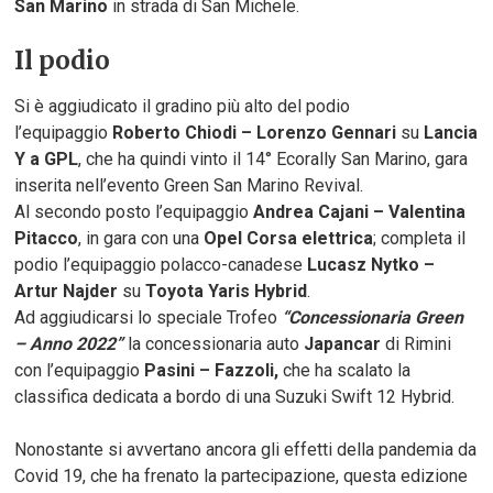
San Marino
in strada di San Michele.
Il podio
Si è aggiudicato il gradino più alto del podio
l’equipaggio
Roberto Chiodi – Lorenzo
Gennari
su
Lancia
Y a GPL
, che ha quindi vinto il 14° Ecorally San Marino, gara
inserita nell’evento Green San Marino Revival.
Al secondo posto l’equipaggio
Andrea Cajani – Valentina
Pitacco
, in gara con una
Opel Corsa elettrica
; completa il
podio l’equipaggio polacco-canadese
Lucasz Nytko –
Artur Najder
su
Toyota Yaris Hybrid
.
Ad aggiudicarsi lo speciale Trofeo
“Concessionaria Green
– Anno 2022”
la concessionaria auto
Japancar
di Rimini
con l’equipaggio
Pasini – Fazzoli,
che ha scalato la
classifica dedicata a bordo di una Suzuki Swift 12 Hybrid.
Nonostante si avvertano ancora gli effetti della pandemia da
Covid 19, che ha frenato la partecipazione, questa edizione