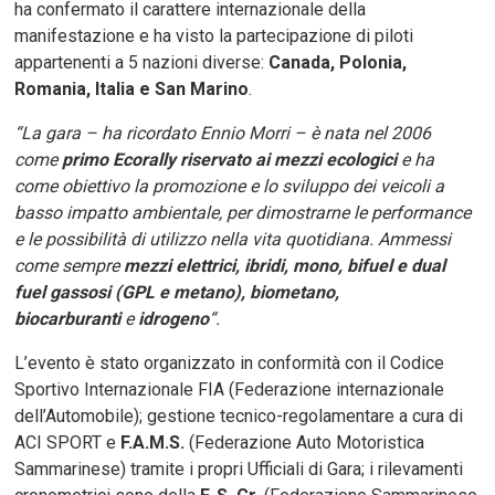
ha confermato il carattere internazionale della
manifestazione e ha visto la partecipazione di piloti
appartenenti a 5 nazioni diverse:
Canada, Polonia,
Romania, Italia e San Marino
.
“La gara – ha ricordato Ennio Morri – è nata nel 2006
come
primo Ecorally riservato ai mezzi ecologici
e ha
come obiettivo la promozione e lo sviluppo dei veicoli a
basso impatto ambientale, per dimostrarne le performance
e le possibilità di utilizzo nella vita quotidiana. Ammessi
come sempre
mezzi elettrici, ibridi, mono, bifuel e dual
fuel gassosi (GPL e metano), biometano,
biocarburanti
e
idrogeno
“.
L’evento è stato organizzato in conformità con il Codice
Sportivo Internazionale FIA (Federazione internazionale
dell’Automobile); gestione tecnico-regolamentare a cura di
ACI SPORT e
F.A.M.S.
(Federazione Auto Motoristica
Sammarinese) tramite i propri Ufficiali di Gara; i rilevamenti