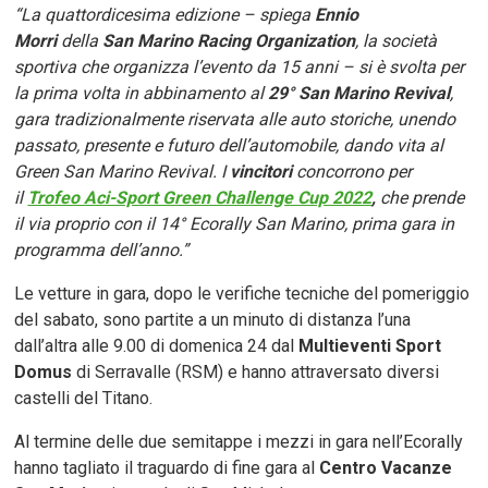
“La quattordicesima edizione – spiega
Ennio
Morri
della
San Marino Racing Organization
, la società
sportiva che organizza l’evento da 15 anni – si è svolta per
la prima volta in abbinamento al
29°
San Marino Revival
,
gara tradizionalmente riservata alle auto storiche, unendo
passato, presente e futuro dell’automobile, dando vita al
Green San Marino Revival. I
vincitori
concorrono per
il
Trofeo Aci-Sport Green Challenge Cup 2022
,
che prende
il via proprio con il 14° Ecorally San Marino, prima gara in
programma dell’anno.”
Le vetture in gara, dopo le verifiche tecniche del pomeriggio
del sabato, sono partite a un minuto di distanza l’una
dall’altra alle 9.00 di domenica 24 dal
Multieventi Sport
Domus
di Serravalle (RSM) e hanno attraversato diversi
castelli del Titano.
Al termine delle due semitappe i mezzi in gara nell’Ecorally
hanno tagliato il traguardo di fine gara al
Centro Vacanze