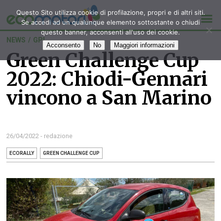
Questo Sito utilizza cookie di profilazione, propri e di altri siti.
Se accedi ad un qualunque elemento sottostante o chiudi
questo banner, acconsenti all'uso dei cookie.
NEWS
/
GPL
Acconsento
No
Maggiori informazioni
Green Challenge Cup
2022: Chiodi-Gennari
vincono a San Marino
26/04/2022 - redazione
ECORALLY
GREEN CHALLENGE CUP