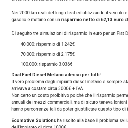
Nei 2000 km reali del lungo test ed utilizzando il veicolo
gasolio e metano con un
risparmio netto di 62,13 euro
c
Di seguito tre simulazioni di risparmio in euro per un Fiat
40.000: risparmio di 1.242€
70.000: risparmio di 2.175€
100.000: risparmio 3.036€
Dual Fuel Diesel Metano adesso per tutti!
Il vero problema degli impianti diesel metano è sempre stat
arrivava a costare circa 3000€ + IVA.
Non certo un costo proibitivo poichè che il risparmio perm
annuali dei mezzi commerciali, ma di sicuro teneva lontan
hanno percorrenze tali da poter giustificare questo tipo di 
Ecomotive Solutions
ha risolto alla base il problema svi
dell’impianto di circa 1000€.