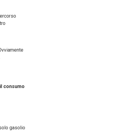
percorso
tro
. Ovviamente
,
il consumo
solo gasolio