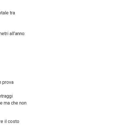
tale tra
tri all’anno:
n prova
etraggi
ale ma che non
e il costo