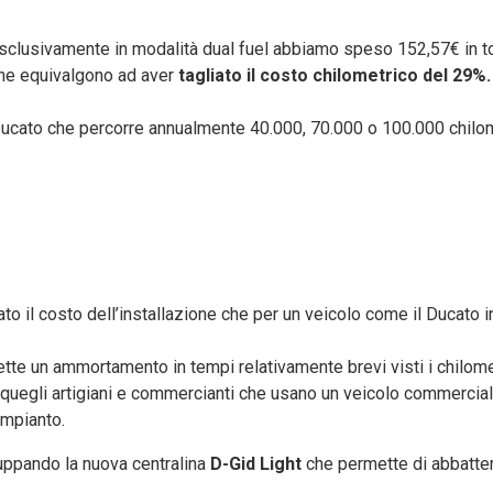
 esclusivamente in modalità dual fuel abbiamo speso 152,57€ in to
he equivalgono ad aver
tagliato il costo chilometrico del 29%.
 Ducato che percorre annualmente 40.000, 70.000 o 100.000 chilome
o il costo dell’installazione che per un veicolo come il Ducato i
ette un ammortamento in tempi relativamente brevi visti i chilom
i quegli artigiani e commercianti che usano un veicolo commerci
impianto.
luppando la nuova centralina
D-Gid Light
che permette di abbatter