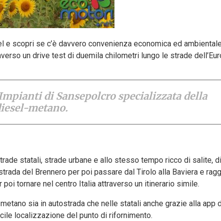
uel e scopri se c’è davvero convenienza economica ed ambiental
traverso un drive test di duemila chilometri lungo le strade dell’Eu
 Impianti di Sansepolcro specializzata della
diesel-metano.
rade statali, strade urbane e allo stesso tempo ricco di salite, 
 strada del Brennero per poi passare dal Tirolo alla Baviera e rag
oi tornare nel centro Italia attraverso un itinerario simile.
 metano sia in autostrada che nelle statali anche grazie alla app 
ile localizzazione del punto di rifornimento.