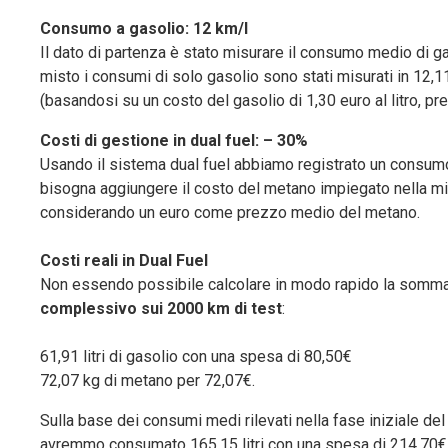
Consumo a gasolio: 12 km/l
Il dato di partenza è stato misurare il consumo medio di ga
misto i consumi di solo gasolio sono stati misurati in 12,1
(basandosi su un costo del gasolio di 1,30 euro al litro, pre
Costi di gestione in dual fuel: – 30%
Usando il sistema dual fuel abbiamo registrato un consumo 
bisogna aggiungere il costo del metano impiegato nella mi
considerando un euro come prezzo medio del metano.
Costi reali in Dual Fuel
Non essendo possibile calcolare in modo rapido la somma tr
complessivo sui 2000 km di test
:
61,91 litri di gasolio con una spesa di 80,50€
72,07 kg di metano per 72,07€.
Sulla base dei consumi medi rilevati nella fase iniziale d
avremmo consumato 165,15 litri con una spesa di 214.70€