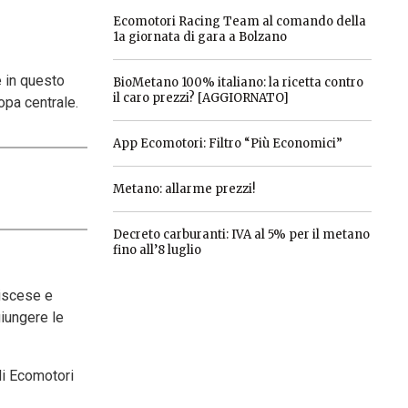
Ecomotori Racing Team al comando della
1a giornata di gara a Bolzano
e in questo
BioMetano 100% italiano: la ricetta contro
il caro prezzi? [AGGIORNATO]
ropa centrale.
App Ecomotori: Filtro “Più Economici”
Metano: allarme prezzi!
Decreto carburanti: IVA al 5% per il metano
fino all’8 luglio
discese e
giungere le
di Ecomotori