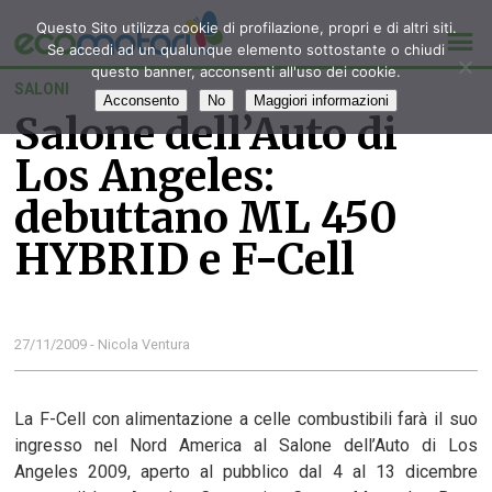
Questo Sito utilizza cookie di profilazione, propri e di altri siti.
Se accedi ad un qualunque elemento sottostante o chiudi
questo banner, acconsenti all'uso dei cookie.
SALONI
Acconsento
No
Maggiori informazioni
Salone dell’Auto di
Los Angeles:
debuttano ML 450
HYBRID e F-Cell
27/11/2009 - Nicola Ventura
La F-Cell con alimentazione a celle combustibili farà il suo
ingresso nel Nord America al Salone dell’Auto di Los
Angeles 2009, aperto al pubblico dal 4 al 13 dicembre