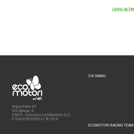
LEGGI ALTR
CHI SIAMO
Argos Italia Srl
Via Spluga, 4
23870 - Cernusco Lombardone (LC)
P. IVA 02992920161
© 2018
ECOMOTORI RACING TEAM