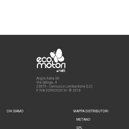
Argos Italia Srl
Via Spluga, 4
23870 - Cernusco Lombardone (LC)
P. IVA 02992920161
© 2018
CHI SIAMO
MAPPA DISTRIBUTORI
METANO
GPL