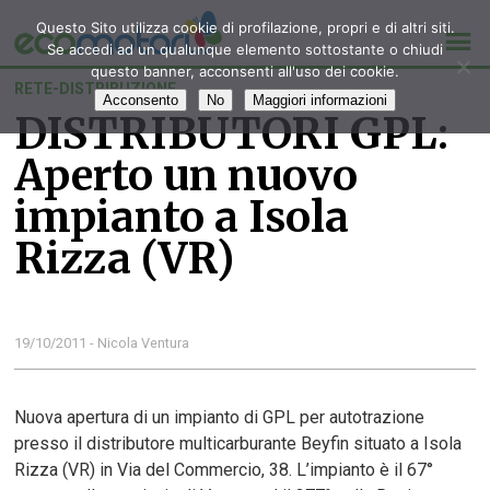
Questo Sito utilizza cookie di profilazione, propri e di altri siti.
Se accedi ad un qualunque elemento sottostante o chiudi
questo banner, acconsenti all'uso dei cookie.
RETE-DISTRIBUZIONE
Acconsento
No
Maggiori informazioni
DISTRIBUTORI GPL:
Aperto un nuovo
impianto a Isola
Rizza (VR)
19/10/2011 - Nicola Ventura
Nuova apertura di un impianto di GPL per autotrazione
presso il distributore multicarburante Beyfin situato a Isola
Rizza (VR) in Via del Commercio, 38. L’impianto è il 67°