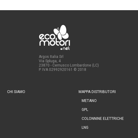
Argos Italia Srl
Via Spluga, 4
23870 - Cernusco Lombardone (LC)
P. IVA 02992920161
© 2018
CHI SIAMO
MAPPA DISTRIBUTORI
METANO
GPL
COLONNINE ELETTRICHE
LNG