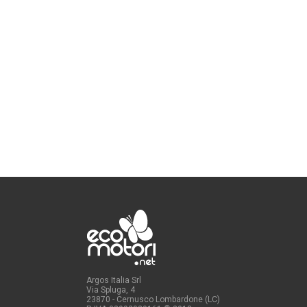
Argos Italia Srl
Via Spluga, 4
23870 - Cernusco Lombardone (LC)