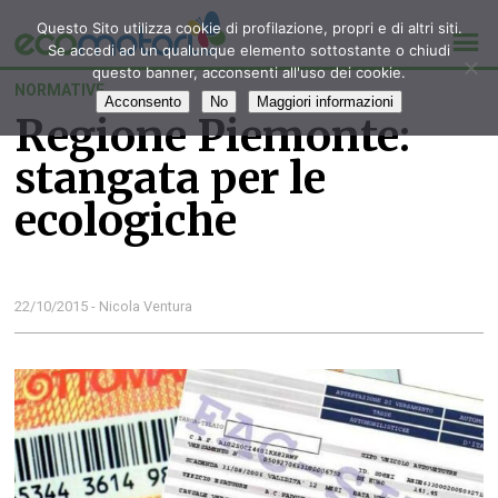
Questo Sito utilizza cookie di profilazione, propri e di altri siti.
Se accedi ad un qualunque elemento sottostante o chiudi
questo banner, acconsenti all'uso dei cookie.
NORMATIVE
Acconsento
No
Maggiori informazioni
Regione Piemonte:
stangata per le
ecologiche
22/10/2015 - Nicola Ventura