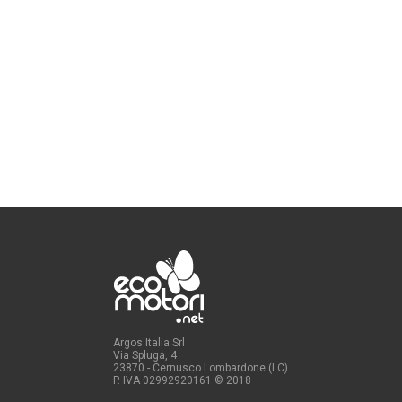
Argos Italia Srl
Via Spluga, 4
23870 - Cernusco Lombardone (LC)
P. IVA 02992920161
© 2018