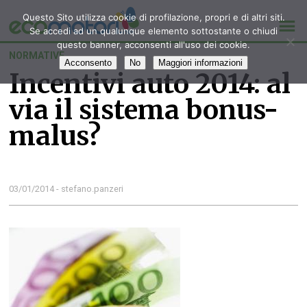
Questo Sito utilizza cookie di profilazione, propri e di altri siti.
Se accedi ad un qualunque elemento sottostante o chiudi
questo banner, acconsenti all'uso dei cookie.
NORMATIVE
Acconsento
No
Maggiori informazioni
Incentivi auto 2014: al
via il sistema bonus-
malus?
03/01/2014 - stefano.panzeri