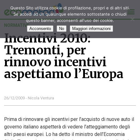
Questo Sito utilizza cookie di profilazione, propri e di altri siti.
Se accedi ad un qualunque elemento sottostante o chiudi
questo banner, acconsenti all'uso dei cookie.
NORMATIVE
Acconsento
No
Maggiori informazioni
Incentivi 2010:
Tremonti, per
rinnovo incentivi
aspettiamo l’Europa
26/12/2009 - Nicola Ventura
Prima di rinnovare gli incentivi per l’acquisto di nuove auto il
governo italiano aspetterà di vedere l’atteggiamento degli
altri paesi europei. Lo ha detto il ministro dell’Economia