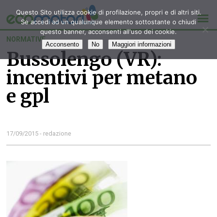
Questo Sito utilizza cookie di profilazione, propri e di altri siti.
Se accedi ad un qualunque elemento sottostante o chiudi
questo banner, acconsenti all'uso dei cookie.
NORMATIVE
Acconsento
No
Maggiori informazioni
Bussolengo (VR):
incentivi per metano
e gpl
17/09/2015 - redazione