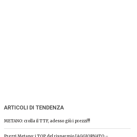
ARTICOLI DI TENDENZA
METANO: crolla il TTF, adesso giù i prezzi!!!
Prezzi Metano: i TOP del risparmio [AGGIORNATO –