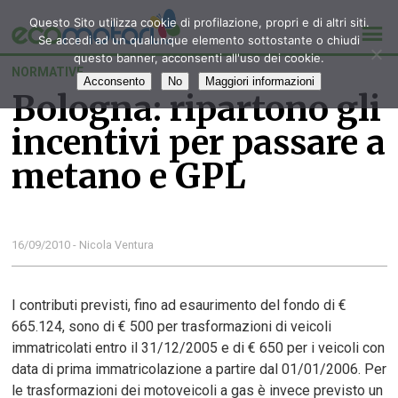
Questo Sito utilizza cookie di profilazione, propri e di altri siti.
Se accedi ad un qualunque elemento sottostante o chiudi
questo banner, acconsenti all'uso dei cookie.
NORMATIVE
Acconsento
No
Maggiori informazioni
Bologna: ripartono gli
incentivi per passare a
metano e GPL
16/09/2010 - Nicola Ventura
I contributi previsti, fino ad esaurimento del fondo di €
665.124, sono di € 500 per trasformazioni di veicoli
immatricolati entro il 31/12/2005 e di € 650 per i veicoli con
data di prima immatricolazione a partire dal 01/01/2006. Per
le trasformazioni dei motoveicoli a gas è invece previsto un