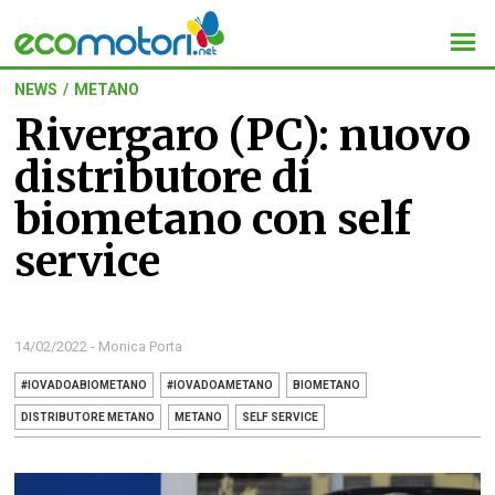
NEWS
/
METANO
Rivergaro (PC): nuovo
distributore di
biometano con self
service
14/02/2022 - Monica Porta
#IOVADOABIOMETANO
#IOVADOAMETANO
BIOMETANO
DISTRIBUTORE METANO
METANO
SELF SERVICE