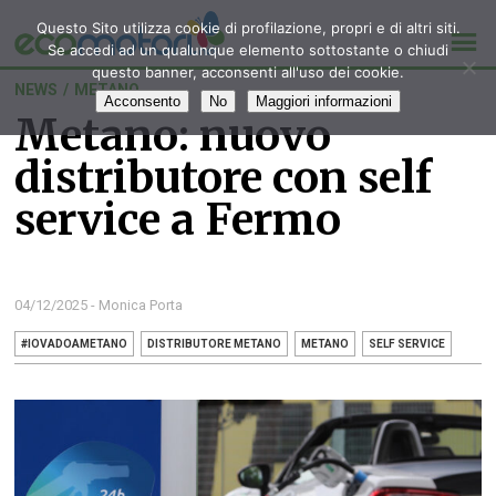
Questo Sito utilizza cookie di profilazione, propri e di altri siti.
Se accedi ad un qualunque elemento sottostante o chiudi
questo banner, acconsenti all'uso dei cookie.
NEWS
/
METANO
Acconsento
No
Maggiori informazioni
Metano: nuovo
distributore con self
service a Fermo
04/12/2025 - Monica Porta
#IOVADOAMETANO
DISTRIBUTORE METANO
METANO
SELF SERVICE