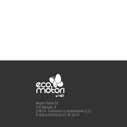
Argos Italia Srl
Via Spluga, 4
23870 - Cernusco Lombardone (LC)
P. IVA 02992920161
© 2018