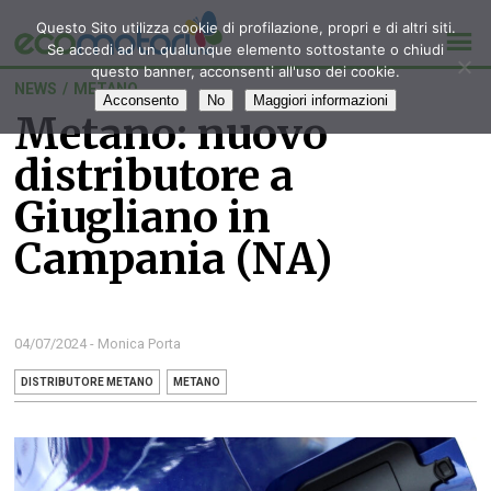
Questo Sito utilizza cookie di profilazione, propri e di altri siti.
Se accedi ad un qualunque elemento sottostante o chiudi
questo banner, acconsenti all'uso dei cookie.
NEWS
/
METANO
Acconsento
No
Maggiori informazioni
Metano: nuovo
distributore a
Giugliano in
Campania (NA)
04/07/2024 - Monica Porta
DISTRIBUTORE METANO
METANO