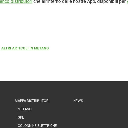
enco distributori
che all’interno delle nostre App, disponibili per
 ALTRI ARTICOLI IN METANO
MAPPA DISTRIBUTORI
NEWS
METANO
GPL
COLONNINE ELETTRICHE