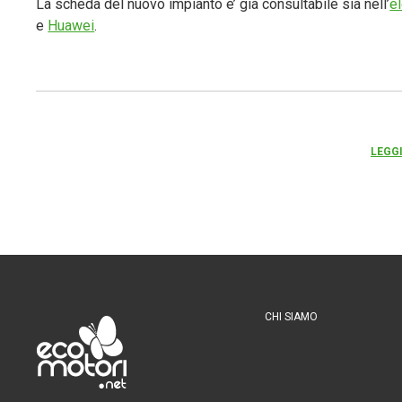
La scheda del nuovo impianto e’ già consultabile sia nell’
el
e
Huawei
.
LEGGI
CHI SIAMO