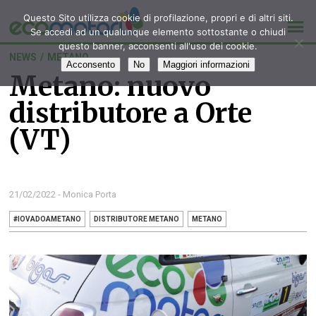
Questo Sito utilizza cookie di profilazione, propri e di altri siti.
Se accedi ad un qualunque elemento sottostante o chiudi
questo banner, acconsenti all'uso dei cookie.
NEWS
/
METANO
Acconsento
No
Maggiori informazioni
Metano: nuovo
distributore a Orte
(VT)
21/02/2022 - Monica Porta
#IOVADOAMETANO
DISTRIBUTORE METANO
METANO