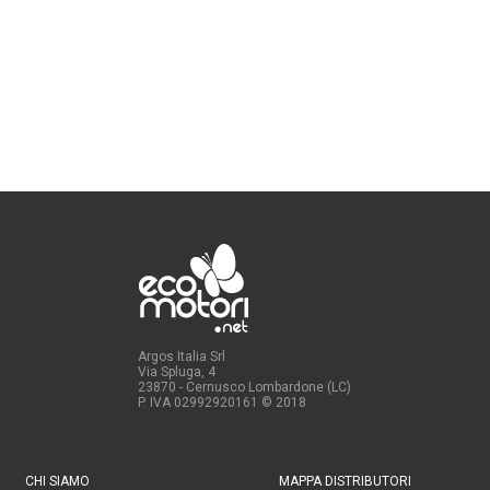
Argos Italia Srl
Via Spluga, 4
23870 - Cernusco Lombardone (LC)
P. IVA 02992920161
© 2018
CHI SIAMO
MAPPA DISTRIBUTORI