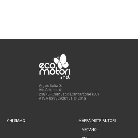
Argos Italia Srl
Via Spluga, 4
23870 - Cernusco Lombardone (LC)
P. IVA 02992920161
© 2018
CHI SIAMO
MAPPA DISTRIBUTORI
METANO