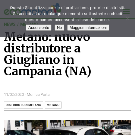
Questo Sito utilizza cookie di profilazione, propri e di altri siti.
Se accedi ad un qualunque elemento sottostante o chiudi
questo banner, acconsenti all'uso dei cookie.
NEWS
/
METANO
Acconsento
No
Maggiori informazioni
Metano: nuovo
distributore a
Giugliano in
Campania (NA)
11/02/2020 - Monica Porta
DISTRIBUTORI METANO
METANO