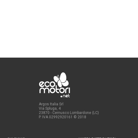
Argos Italia Srl
Via Spluga, 4
23870 - Cernusco Lombardone (LC)
P. IVA 02992920161
© 2018