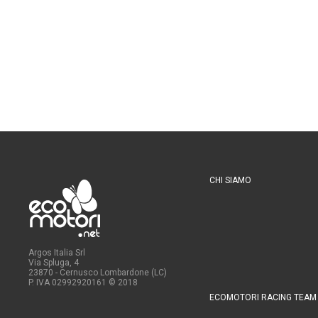
CHI SIAMO
Argos Italia Srl
Via Spluga, 4
23870 - Cernusco Lombardone (LC)
P. IVA 02992920161
© 2018
ECOMOTORI RACING TEAM