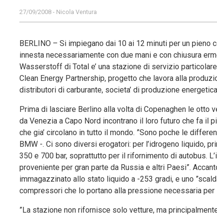
27/09/2008 - Nicola Ventura
BERLINO – Si impiegano dai 10 ai 12 minuti per un pieno com
innesta necessariamente con due mani e con chiusura ermetic
Wasserstoff di Total e’ una stazione di servizio particolare
Clean Energy Partnership, progetto che lavora alla produzi
distributori di carburante, societa’ di produzione energetic
Prima di lasciare Berlino alla volta di Copenaghen le ott
da Venezia a Capo Nord incontrano il loro futuro che fa il p
che gia’ circolano in tutto il mondo. ”Sono poche le diffe
BMW -. Ci sono diversi erogatori: per l’idrogeno liquido, p
350 e 700 bar, soprattutto per il rifornimento di autobus. L
proveniente per gran parte da Russia e altri Paesi”. Accant
immagazzinato allo stato liquido a -253 gradi, e uno ”scald
compressori che lo portano alla pressione necessaria per i
”La stazione non rifornisce solo vetture, ma principalmen