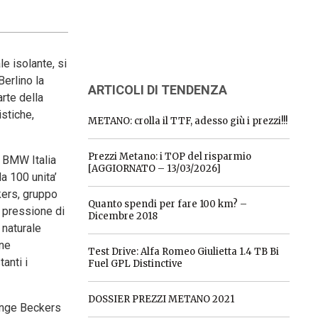
e isolante, si
Berlino la
ARTICOLI DI TENDENZA
arte della
stiche,
METANO: crolla il TTF, adesso giù i prezzi!!!
Prezzi Metano: i TOP del risparmio
a BMW Italia
[AGGIORNATO – 13/03/2026]
a 100 unita’
kers, gruppo
Quanto spendi per fare 100 km? –
a pressione di
Dicembre 2018
 naturale
ene
Test Drive: Alfa Romeo Giulietta 1.4 TB Bi
anti i
Fuel GPL Distinctive
DOSSIER PREZZI METANO 2021
iunge Beckers