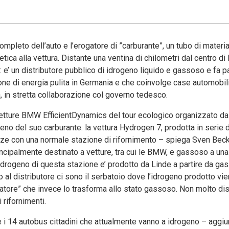
pleto dell’auto e l’erogatore di ”carburante”, un tubo di material
a alla vettura. Distante una ventina di chilometri dal centro di 
: e’ un distributore pubblico di idrogeno liquido e gassoso e fa p
one di energia pulita in Germania e che coinvolge case automobili
a, in stretta collaborazione col governo tedesco.
o vetture BMW EfficientDynamics del tour ecologico organizzato d
ieno del suo carburante: la vettura Hydrogen 7, prodotta in serie d
renze con una normale stazione di rifornimento – spiega Sven Bec
rincipalmente destinato a vetture, tra cui le BMW, e gassoso a un
’idrogeno di questa stazione e’ prodotto da Linde a partire da gas
o al distributore ci sono il serbatoio dove l’idrogeno prodotto vi
atore” che invece lo trasforma allo stato gassoso. Non molto dist
 rifornimenti.
te i 14 autobus cittadini che attualmente vanno a idrogeno – agg