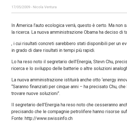
17/05/2009 - Nicola Ventura
In America l’auto ecologica verrà, questo è certo. Ma non s
la ricerca. La nuova amministrazione Obama ha deciso di tag
, i cui risultati concreti sarebbero stati disponibili per un 
in grado di dare risultati in tempi più rapidi.
Lo ha reso noto il segretario dell’Energia, Stevn Chu, preci
ricerca e lo sviluppo delle batterie o altre soluzioni analog
La nuova amministrazione istituirà anche otto ‘energy innova
“Saranno finanziati per cinque anni – ha precisato Chu, che 
trovare nuove soluzioni”.
Il segretario dell’Energia ha reso noto che cesseranno anch
precisando che le compagnie petrolifere hanno risorse suff
Fonte: http://www.swissinfo.ch