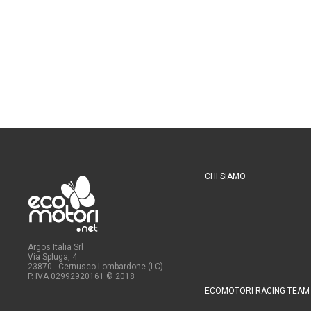
CHI SIAMO
Argos Italia Srl
Via Spluga, 4
23870 - Cernusco Lombardone (LC)
P. IVA 02992920161
© 2018
ECOMOTORI RACING TEAM