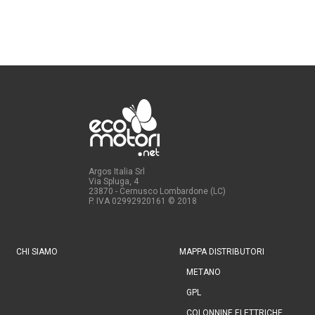
Argos Italia Srl
Via Spluga, 4
23870 - Cernusco Lombardone (LC)
P. IVA 02992920161
© 2018
CHI SIAMO
MAPPA DISTRIBUTORI
METANO
GPL
COLONNINE ELETTRICHE