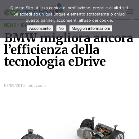
Questo Sito utilizza cookie di profilazione, propri e di altri siti.
Se accedi ad un qualunque elemento sottostante o chiudi
questo banner, acconsenti all'uso dei cookie.
NEWS
/
IBRIDE
Acconsento
No
Maggiori informazioni
BMW migliora ancora
l’efficienza della
tecnologia eDrive
07/09/2015 - redazione