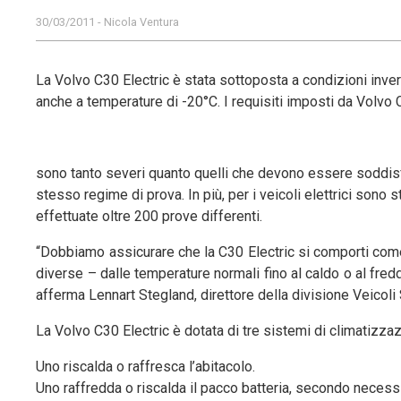
30/03/2011 - Nicola Ventura
La Volvo C30 Electric è stata sottoposta a condizioni invern
anche a temperature di -20°C. I requisiti imposti da Volvo 
sono tanto severi quanto quelli che devono essere soddisfatt
stesso regime di prova. In più, per i veicoli elettrici sono
effettuate oltre 200 prove differenti.
“Dobbiamo assicurare che la C30 Electric si comporti come p
diverse – dalle temperature normali fino al caldo o al fred
afferma Lennart Stegland, direttore della divisione Veicoli 
La Volvo C30 Electric è dotata di tre sistemi di climatizza
Uno riscalda o raffresca l’abitacolo.
Uno raffredda o riscalda il pacco batteria, secondo necessi