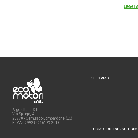
LEGGI 
CHI SIAMO
Argos Italia Srl
Via Spluga, 4
23870 - Cernusco Lombardone (LC)
P. IVA 02992920161
© 2018
ECOMOTORI RACING TEAM