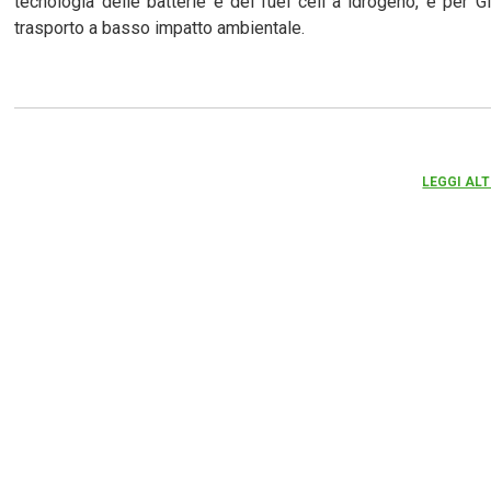
tecnologia delle batterie e del fuel cell a idrogeno, è per G
trasporto a basso impatto ambientale.
LEGGI ALT