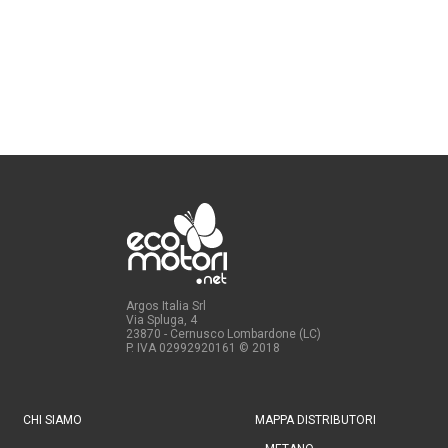
Argos Italia Srl
Via Spluga, 4
23870 - Cernusco Lombardone (LC)
P. IVA 02992920161
© 2018
CHI SIAMO
MAPPA DISTRIBUTORI