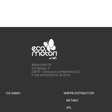
Argos Italia Srl
Via Spluga, 4
23870 - Cernusco Lombardone (LC)
P. IVA 02992920161
© 2018
CHI SIAMO
MAPPA DISTRIBUTORI
METANO
GPL