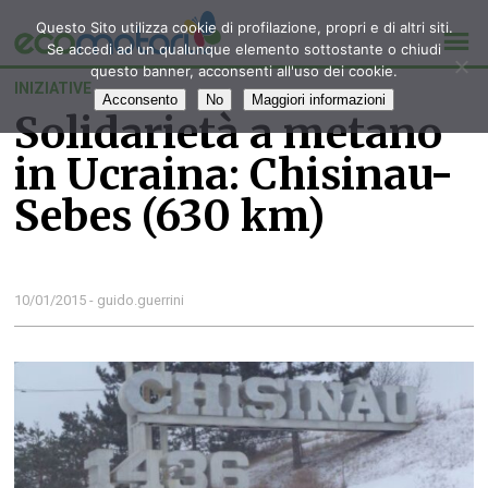
Questo Sito utilizza cookie di profilazione, propri e di altri siti.
Se accedi ad un qualunque elemento sottostante o chiudi
questo banner, acconsenti all'uso dei cookie.
INIZIATIVE
Acconsento
No
Maggiori informazioni
Solidarietà a metano
in Ucraina: Chisinau-
Sebes (630 km)
10/01/2015 - guido.guerrini