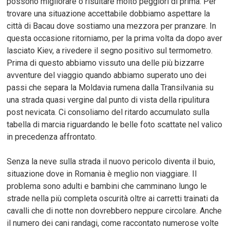
possono migliorare o risultare molto peggiori di prima. Per
trovare una situazione accettabile dobbiamo aspettare la
città di Bacau dove sostiamo una mezzora per pranzare. In
questa occasione ritorniamo, per la prima volta da dopo aver
lasciato Kiev, a rivedere il segno positivo sul termometro.
Prima di questo abbiamo vissuto una delle più bizzarre
avventure del viaggio quando abbiamo superato uno dei
passi che separa la Moldavia rumena dalla Transilvania su
una strada quasi vergine dal punto di vista della ripulitura
post nevicata. Ci consoliamo del ritardo accumulato sulla
tabella di marcia riguardando le belle foto scattate nel valico
in precedenza affrontato.
Senza la neve sulla strada il nuovo pericolo diventa il buio,
situazione dove in Romania è meglio non viaggiare. Il
problema sono adulti e bambini che camminano lungo le
strade nella più completa oscurità oltre ai carretti trainati da
cavalli che di notte non dovrebbero neppure circolare. Anche
il numero dei cani randagi, come raccontato numerose volte