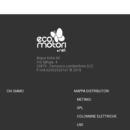
Argos Italia Srl
Via Spluga, 4
23870 - Cernusco Lombardone (LC)
P. IVA 02992920161
© 2018
CHI SIAMO
MAPPA DISTRIBUTORI
METANO
GPL
COLONNINE ELETTRICHE
LNG