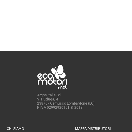
Argos Italia Srl
Via Spluga, 4
23870 - Cernusco Lombardone (LC)
P. IVA 02992920161
© 2018
CHI SIAMO
MAPPA DISTRIBUTORI