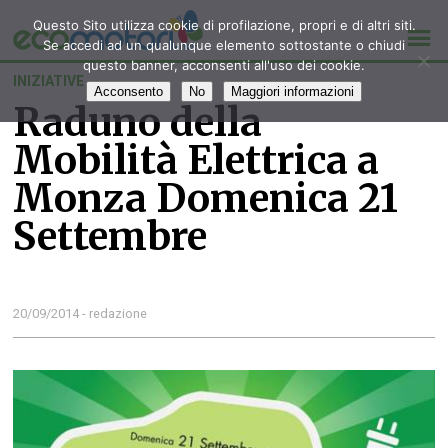
Questo Sito utilizza cookie di profilazione, propri e di altri siti.
Se accedi ad un qualunque elemento sottostante o chiudi
questo banner, acconsenti all'uso dei cookie.
INIZIATIVE
Acconsento
No
Maggiori informazioni
Raduno della
Mobilità Elettrica a
Monza Domenica 21
Settembre
20/09/2014 - redazione