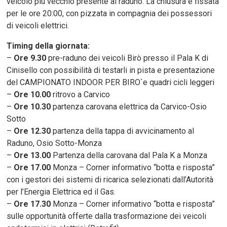
veicolo più vecchio presente al raduno. La chiusura è fissata
per le ore 20:00, con pizzata in compagnia dei possessori
di veicoli elettrici.
Timing della giornata:
–
Ore 9.30
pre-raduno dei veicoli Birò presso il Pala K di
Cinisello con possibilità di testarli in pista e presentazione
del CAMPIONATO INDOOR PER BIRO`e quadri cicli leggeri
–
Ore 10.00
ritrovo a Carvico
–
Ore 10.30
partenza carovana elettrica da Carvico-Osio
Sotto
–
Ore 12.30
partenza della tappa di avvicinamento al
Raduno, Osio Sotto-Monza
–
Ore 13.00
Partenza della carovana dal Pala K a Monza
–
Ore 17.00
Monza – Corner informativo “botta e risposta”
con i gestori dei sistemi di ricarica selezionati dall’Autorità
per l’Energia Elettrica ed il Gas.
–
Ore 17.30
Monza – Corner informativo “botta e risposta”
sulle opportunità offerte dalla trasformazione dei veicoli