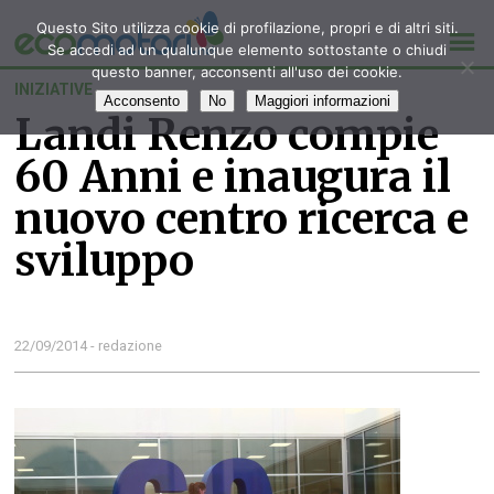
Questo Sito utilizza cookie di profilazione, propri e di altri siti.
Se accedi ad un qualunque elemento sottostante o chiudi
questo banner, acconsenti all'uso dei cookie.
INIZIATIVE
Acconsento
No
Maggiori informazioni
Landi Renzo compie
60 Anni e inaugura il
nuovo centro ricerca e
sviluppo
22/09/2014 - redazione