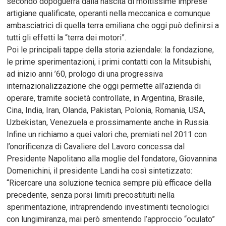
secondo dopoguerra dalla nascita di moltissime imprese
artigiane qualificate, operanti nella meccanica e comunque
ambasciatrici di quella terra emiliana che oggi può definirsi a
tutti gli effetti la “terra dei motori”.
Poi le principali tappe della storia aziendale: la fondazione,
le prime sperimentazioni, i primi contatti con la Mitsubishi,
ad inizio anni ’60, prologo di una progressiva
internazionalizzazione che oggi permette all’azienda di
operare, tramite società controllate, in Argentina, Brasile,
Cina, India, Iran, Olanda, Pakistan, Polonia, Romania, USA,
Uzbekistan, Venezuela e prossimamente anche in Russia.
Infine un richiamo a quei valori che, premiati nel 2011 con
l’onorificenza di Cavaliere del Lavoro concessa dal
Presidente Napolitano alla moglie del fondatore, Giovannina
Domenichini, il presidente Landi ha così sintetizzato:
“Ricercare una soluzione tecnica sempre più efficace della
precedente, senza porsi limiti precostituiti nella
sperimentazione, intraprendendo investimenti tecnologici
con lungimiranza, mai però smentendo l’approccio “oculato”