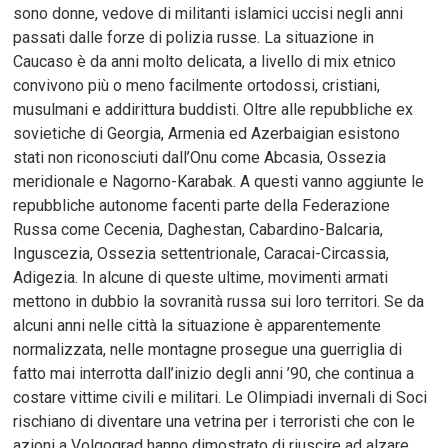
sono donne, vedove di militanti islamici uccisi negli anni
passati dalle forze di polizia russe. La situazione in
Caucaso è da anni molto delicata, a livello di mix etnico
convivono più o meno facilmente ortodossi, cristiani,
musulmani e addirittura buddisti. Oltre alle repubbliche ex
sovietiche di Georgia, Armenia ed Azerbaigian esistono
stati non riconosciuti dall’Onu come Abcasia, Ossezia
meridionale e Nagorno-Karabak. A questi vanno aggiunte le
repubbliche autonome facenti parte della Federazione
Russa come Cecenia, Daghestan, Cabardino-Balcaria,
Inguscezia, Ossezia settentrionale, Caracai-Circassia,
Adigezia. In alcune di queste ultime, movimenti armati
mettono in dubbio la sovranità russa sui loro territori. Se da
alcuni anni nelle città la situazione è apparentemente
normalizzata, nelle montagne prosegue una guerriglia di
fatto mai interrotta dall’inizio degli anni ’90, che continua a
costare vittime civili e militari. Le Olimpiadi invernali di Soci
rischiano di diventare una vetrina per i terroristi che con le
azioni a Volgograd hanno dimostrato di riuscire ad alzare