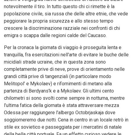
notevolmente il tiro. In tutto questo chi ci rimette è la
popolazione civile, sia russa che delle altre etnie, che vede
peggiorare la propria sicurezza e allo stesso tempo
crescere la discriminazione razziale nei confronti di chi
emigra o scappa dalle regioni calde del Caucaso.
Per la cronaca la giornata di viaggio è proseguita lenta e
tranquilla, fra esercitazioni nell’arte di evitare le buche delle
micidiali strade ucraine, che in questa zona sono
completamente prive di neve, prove di orientamento nelle
grandi città prive di tangenziali (in particolare modo
Melitopol’ e Mykolaev) e rifornimenti di metano alla
partenza di Berdyans’k e a Mykolaev. Gli ultimi cento
chilometri si sono svolti come sempre in notturna, mentre
l’ultima fatica della giornata è stata attraversare mezza
Odessa per raggiungere l’albergo Octobrjaskaja dove
soggiorneremo due notti. Cena in centro in un locale retrò in
stile ex sovietico e passeggiata per i mercatini di natale
della bella città portuale. Fa un effetto curioso vedere le