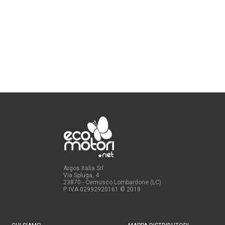
Argos Italia Srl
Via Spluga, 4
23870 - Cernusco Lombardone (LC)
P. IVA 02992920161
© 2018