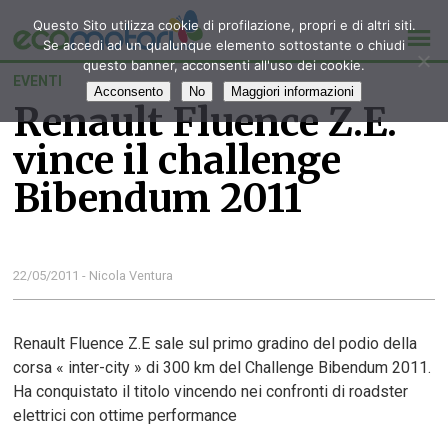
Questo Sito utilizza cookie di profilazione, propri e di altri siti.
Se accedi ad un qualunque elemento sottostante o chiudi
questo banner, acconsenti all'uso dei cookie.
EVENTI
Acconsento
No
Maggiori informazioni
Renault Fluence Z.E.
vince il challenge
Bibendum 2011
22/05/2011 - Nicola Ventura
Renault Fluence Z.E sale sul primo gradino del podio della
corsa « inter-city » di 300 km del Challenge Bibendum 2011.
Ha conquistato il titolo vincendo nei confronti di roadster
elettrici con ottime performance