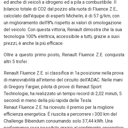
ed anche di veicoli a idrogeno ed a pila a combustibile. Il
bilancio totale di CO2 dal pozzo alla ruota di Fluence Z.E.,
calcolato dall’équipe di esperti Michelin, è di 57 g/km, con
un miglioramento dell’8% rispetto ai valori di omologazione
del veicolo. Con questa vittoria, Renault dimostra che la sua
tecnologia 100% elettrica, accessibile a tutti, grazie a suoi
prezzi, è anche la più efficace.
Oltre a questo primo posto, Renault Fluence Z.E. conquista
altri 5 trofei :
Renault Fluence Z.E. si classifica in 1a posizione nella prova
di manovrabilità all’interno del circuito dell’ADAC. Nelle mani
di Gregory Fargier, pilota di prove di Renaut Sport
Technologie, ha realizzato un tempo record di 2,02 minuti, 5
secondi in meno della più rapida delle Tesla.
Renaut Fluence Z.E. ha ricevuto il premio per la migliore
efficienza energetica. É riuscita a percorrere i 300 km del
Challenge Bibendum consumando solo 37,44 kWh. Una
performance resa possibile grazie al rendimento energetico