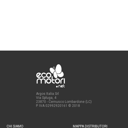
Argos Italia Srl
Via Spluga, 4
23870 - Cernusco Lombardone (LC)
P. IVA 02992920161
© 2018
CHI SIAMO
MAPPA DISTRIBUTORI