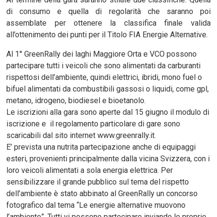
di consumo e quella di regolarità che saranno poi
assemblate per ottenere la classifica finale valida
all’ottenimento dei punti per il Titolo FIA Energie Alternative.
Al 1° GreenRally dei laghi Maggiore Orta e VCO possono
partecipare tutti i veicoli che sono alimentati da carburanti
rispettosi dell’ambiente, quindi elettrici, ibridi, mono fuel o
bifuel alimentati da combustibili gassosi o liquidi, come gpl,
metano, idrogeno, biodiesel e bioetanolo.
Le iscrizioni alla gara sono aperte dal 15 giugno il modulo di
iscrizione e il regolamento particolare di gare sono
scaricabili dal sito internet www.greenrally.it.
E’ prevista una nutrita partecipazione anche di equipaggi
esteri, provenienti principalmente dalla vicina Svizzera, con i
loro veicoli alimentati a sola energia elettrica. Per
sensibilizzare il grande pubblico sul tema del rispetto
dell’ambiente è stato abbinato al GreenRally un concorso
fotografico dal tema “Le energie alternative muovono
l’ambiente”. Tutti vi possono partecipare inviando le proprie